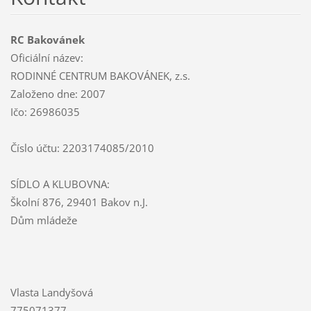
RC Bakovánek
Oficiální název:
RODINNÉ CENTRUM BAKOVÁNEK, z.s.
Založeno dne: 2007
Ičo: 26986035
Číslo účtu: 2203174085/2010
SÍDLO A KLUBOVNA:
Školní 876, 29401 Bakov n.J.
Dům mládeže
Vlasta Landyšová
775071377