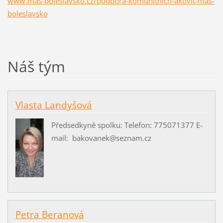
www.mas-boleslavsko.cz/podpora-komunitnich-aktivit-mas-
boleslavsko
Náš tým
Vlasta Landyšová
Předsedkyně spolku: Telefon: 775071377 E-
mail: bakovanek@seznam.cz
Petra Beranová