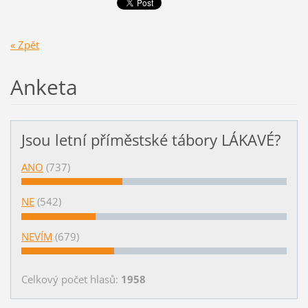
« Zpět
Anketa
Jsou letní příměstské tábory LÁKAVÉ?
ANO
(737)
NE
(542)
NEVÍM
(679)
Celkový počet hlasů:
1958