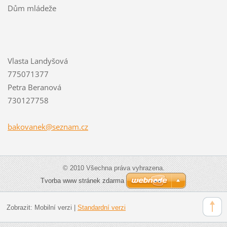
Dům mládeže
Vlasta Landyšová
775071377
Petra Beranová
730127758
bakovane
k@seznam
.cz
© 2010 Všechna práva vyhrazena.
Tvorba www stránek zdarma
Zobrazit:
Mobilní verzi
|
Standardní verzi