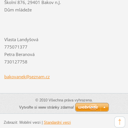
Školní 876, 29401 Bakov n.J.
Dům mládeže
Vlasta Landyšová
775071377
Petra Beranová
730127758
bakovane
k@seznam
.cz
© 2010 Všechna práva vyhrazena.
Vytvořte si www stránky zdarma!
Zobrazit:
Mobilní verzi
|
Standardní verzi