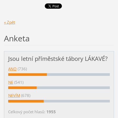
« Zpět
Anketa
Jsou letní příměstské tábory LÁKAVÉ?
ANO
(736)
NE
(541)
NEVÍM
(678)
Celkový počet hlasů:
1955