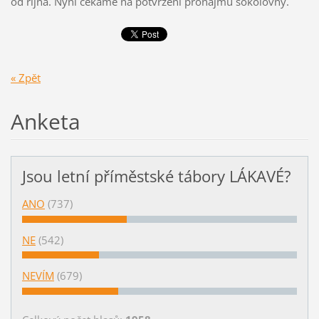
od října. Nyní čekáme na potvrzení pronájmu sokolovny.
« Zpět
Anketa
Jsou letní příměstské tábory LÁKAVÉ?
ANO
(737)
NE
(542)
NEVÍM
(679)