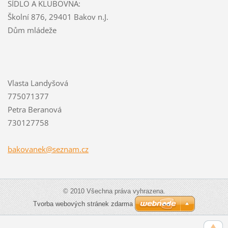
SÍDLO A KLUBOVNA:
Školní 876, 29401 Bakov n.J.
Dům mládeže
Vlasta Landyšová
775071377
Petra Beranová
730127758
bakovane
k@seznam
.cz
© 2010 Všechna práva vyhrazena.
Tvorba webových stránek zdarma