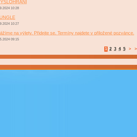
YSLOHRANÍ
9.2024 10:28
UNGLE
9.2024 10:27
ážíme na výlety. Přidejte se. Termíny najdete v přiložené pozvánce.
5.2024 09:15
1
2
3
4
5
>
>