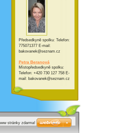
Předsedkyně spolku: Telefon:
775071377 E-mail:
bakovanek@seznam.cz
Petra Beranová
Místopředsedkyně spolku:
Telefon: +420 730 127 758 E-
mail: bakovanek@seznam.cz
 www stránky zdarma!