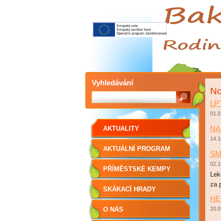
Vyhledávání
No
LP
01.0
NA
AKTUALITY
14.1
AKTUÁLNÍ PROGRAM
SM
02.1
PŘÍMĚSTSKÉ KEMPY
Lek
za 
SKÁKACÍ HRADY
HE
O NÁS
20.0