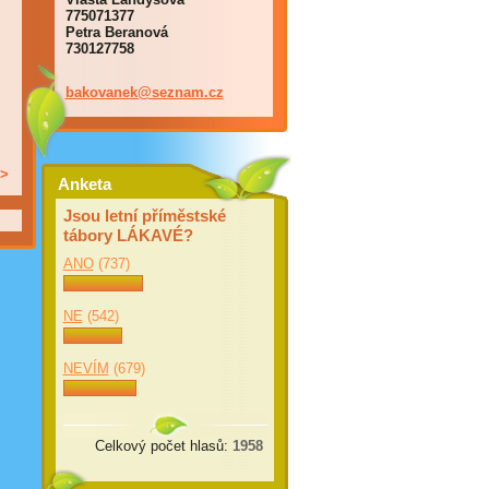
775071377
Petra Beranová
730127758
bakovane
k@seznam
.cz
>
Anketa
Jsou letní příměstské
tábory LÁKAVÉ?
ANO
(737)
NE
(542)
NEVÍM
(679)
Celkový počet hlasů:
1958