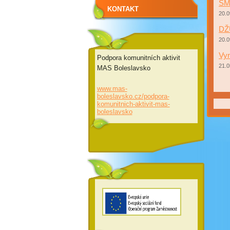
SM
KONTAKT
20.0
DŽ
20.0
Vyr
Podpora komunitních aktivit
21.0
MAS Boleslavsko
www.mas-
boleslavsko.cz/podpora-
komunitnich-aktivit-mas-
boleslavsko