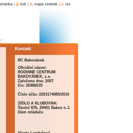
stránka
|
tisk
|
mapa stránek
|
rss
Kontakt
RC Bakovánek
Oficiální název:
RODINNÉ CENTRUM
BAKOVÁNEK, z.s.
Založeno dne: 2007
Ičo: 26986035
Číslo účtu: 2203174085/2010
SÍDLO A KLUBOVNA:
Školní 876, 29401 Bakov n.J.
Dům mládeže
Vlasta Landyšová