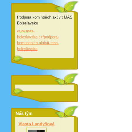
Podpora komintních aktivit MAS
Boleslavsko
www.mas-
boleslavsko.cz/podpora-
komunitnich-aktivit-mas-
boleslavsko
Náš tým
Vlasta Landyšová